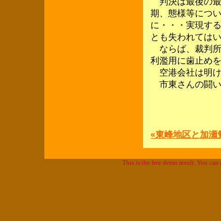
判決は最後の最
期、態様等につ
に・・・実現す
とも失われては
ならば、裁判所
利濫用に歯止め
空港会社は明け
市東さんの闘い
«東峰地区と加瀬
This is the free demo result. You ca