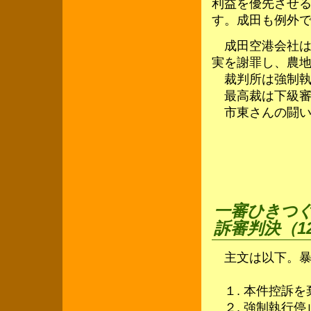
利益を優先させ
す。成田も例外
成田空港会社は
実を謝罪し、農
裁判所は強制執
最高裁は下級審
市東さんの闘い
一審ひきつ
訴審判決（12
主文は以下。暴
１. 本件控訴を
２. 強制執行停