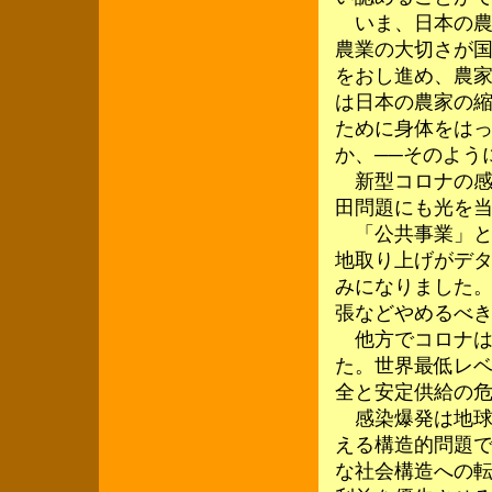
いま、日本の農
農業の大切さが
をおし進め、農
は日本の農家の
ために身体をは
か、──そのよう
新型コロナの感
田問題にも光を
「公共事業」と
地取り上げがデ
みになりました
張などやめるべ
他方でコロナは
た。世界最低レ
全と安定供給の
感染爆発は地球
える構造的問題
な社会構造への