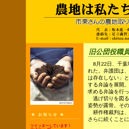
旧公団役職員
8月22日、千葉
れた。弁護団は
は存在しない」
する弁論を展開
求める弁論を行
逃げ切りを図る
姿勢が露骨。そ
耕作権裁判は、
★ お知らせ ★
さらに続くこと
ツイッターしています！