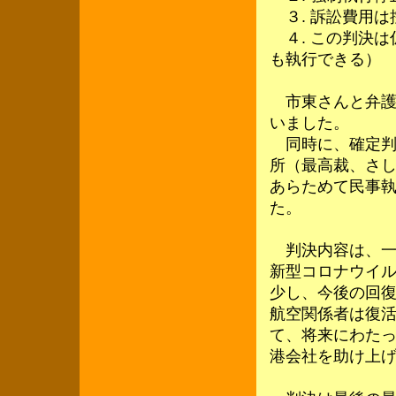
３. 訴訟費用は
４. この判決は
も執行できる）
市東さんと弁護
いました。
同時に、確定判
所（最高裁、さ
あらためて民事執
た。
判決内容は、一
新型コロナウイ
少し、今後の回
航空関係者は復
て、将来にわた
港会社を助け上