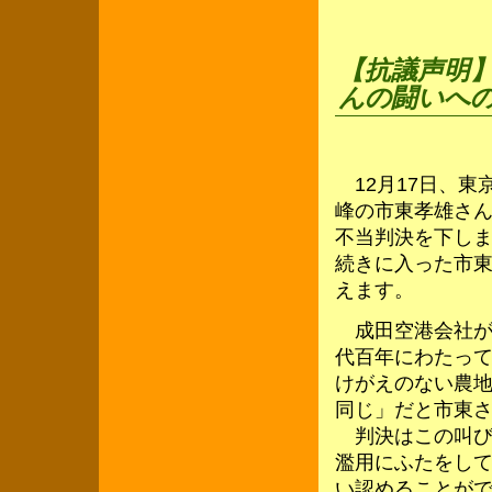
【抗議声明
んの闘いへ
12月17日、東
峰の市東孝雄さ
不当判決を下し
続きに入った市
えます。
成田空港会社が
代百年にわたっ
けがえのない農
同じ」だと市東
判決はこの叫び
濫用にふたをし
い認めることが