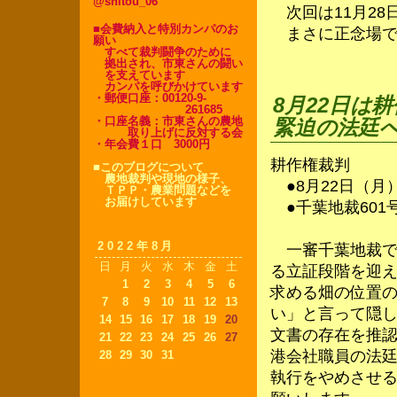
@shitou_06
次回は11月28
■会費納入と特別カンパのお
まさに正念場で
願い
すべて裁判闘争のために
拠出され、市東さんの闘い
を支えています
カンパを呼びかけています
・郵便口座：00120-9-
8月22日は
261685
・口座名義：市東さんの農地
緊迫の法廷
取り上げに反対する会
・年会費１口 3000円
耕作権裁判
■このブログについて
農地裁判や現地の様子、
●8月22日（月）
ＴＰＰ・農業問題などを
お届けしています
●千葉地裁601
2022年8月
一審千葉地裁で
日
月
火
水
木
金
土
る立証段階を迎
1
2
3
4
5
6
求める畑の位置
7
8
9
10
11
12
13
い」と言って隠
14
15
16
17
18
19
20
文書の存在を推
21
22
23
24
25
26
27
港会社職員の法
28
29
30
31
執行をやめさせ