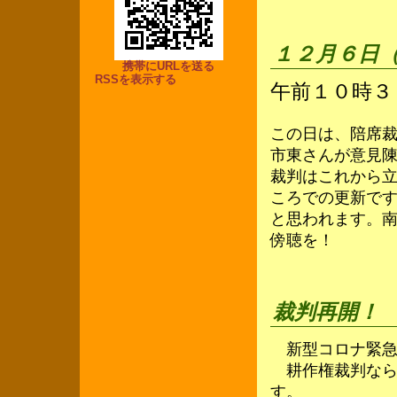
１２月６日
携帯にURLを送る
RSSを表示する
午前１０時３
この日は、陪席
市東さんが意見
裁判はこれから
ころでの更新で
と思われます。
傍聴を！
裁判再開！
新型コロナ緊急
耕作権裁判なら
す。