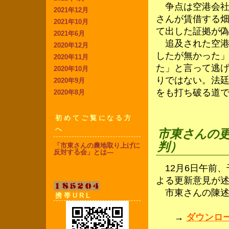
争点は空港会社
2021年12月
さんが賃借する
2021年10月
て出した証拠が
2021年6月
追及された空港
2020年12月
したが無かった
2020年11月
た」と言って逃
2020年10月
りではない。法
2020年9月
をも打ち破る道
2020年8月
初めてご覧になる方
へ
市東さんの更
判）
「市東さんの農地取り上げに
反対する会」とは―
12月6日午前、
よる更新意見が
1
8
5
2
0
4
市東さんの陳述
携帯URL
→
ダウンロード 