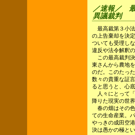
／速報／ 最高
異議裁判
最高裁第３小法
の上告棄却を決
ついても受理し
違反や法令解釈
この最高裁判決
東さんから農地
のだ。このたった
数々の貴重な証
ると思うと、心
人々にとって「
降りた現実の世
春の畑はその色
ての生命産業。
やっきの成田空
決は愚かの極と