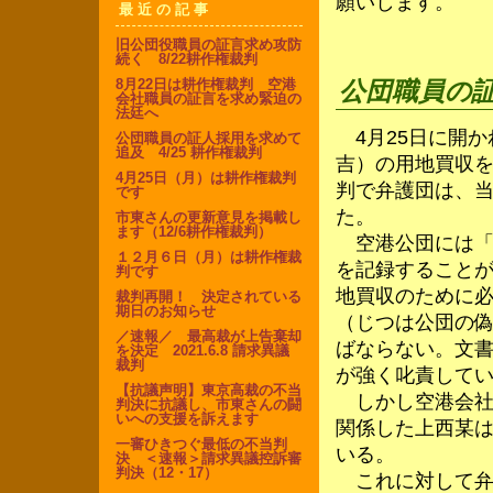
願いします。
最近の記事
旧公団役職員の証言求め攻防
続く 8/22耕作権裁判
8月22日は耕作権裁判 空港
公団職員の証
会社職員の証言を求め緊迫の
法廷へ
4月25日に開か
公団職員の証人採用を求めて
追及 4/25 耕作権裁判
吉）の用地買収
4月25日（月）は耕作権裁判
判で弁護団は、
です
た。
市東さんの更新意見を掲載し
ます（12/6耕作権裁判）
空港公団には「
１２月６日（月）は耕作権裁
を記録すること
判です
地買収のために
裁判再開！ 決定されている
期日のお知らせ
（じつは公団の
／速報／ 最高裁が上告棄却
ばならない。文
を決定 2021.6.8 請求異議
裁判
が強く叱責して
【抗議声明】東京高裁の不当
しかし空港会社
判決に抗議し、市東さんの闘
いへの支援を訴えます
関係した上西某
一審ひきつぐ最低の不当判
いる。
決 ＜速報＞請求異議控訴審
判決（12・17）
これに対して弁