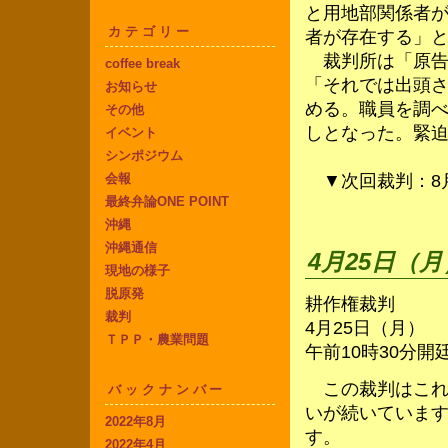
と用地部関係者が
カテゴリー
者が存在する」
裁判所は「原告
coffee break
「それでは出頭
お知らせ
める。職員を調
その他
しとなった。緊
イベント
シンポジウム
▼次回裁判：8月
会報
最終弁論ONE POINT
沖縄
沖縄通信
4月25日（
現地の様子
脱原発
耕作権裁判
裁判
4月25日（月）
ＴＰＰ・農業問題
午前10時30分開
この裁判はこれ
バックナンバー
いが続いていま
2022年8月
す。
2022年4月